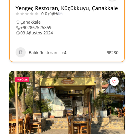
Yengeç Restoran, Küçükkuyu, Çanakkale
0.0
(0)
₺
₺
₺
₺
Çanakkale
+902867525859
03 Ağustos 2024
Balık Restoranı
+4
280
POPÜLER