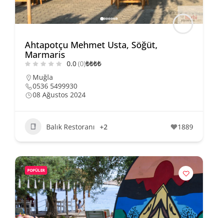
Ahtapotçu Mehmet Usta, Söğüt,
Marmaris
0.0
(0)
₺
₺
₺
₺
Muğla
0536 5499930
08 Ağustos 2024
Balık Restoranı
+2
1889
POPÜLER