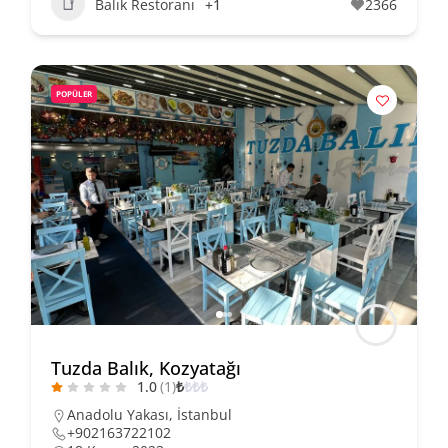
Balık Restoranı
+1
2366
POPÜLER
Tuzda Balık, Kozyatağı
1.0
(1)
₺
₺
₺
₺
Anadolu Yakası
,
İstanbul
+902163722102