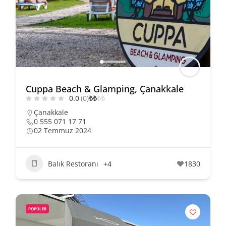
Cuppa Beach & Glamping, Çanakkale
0.0
(0)
₺
₺
₺
₺
Çanakkale
0 555 071 17 71
02 Temmuz 2024
Balık Restoranı
+4
1830
POPÜLER