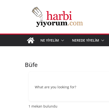
Skip
to
content
NE YİYELİM
NEREDE YİYELİM
Büfe
What are you looking for?
1
mekan bulundu