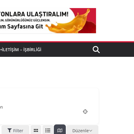
•İLETIŞIM – İŞBIRLIĞI
on
Filter
Düzenle