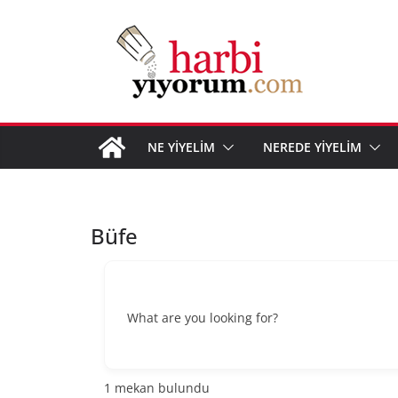
Skip
to
content
NE YİYELİM
NEREDE YİYELİM
Büfe
What are you looking for?
1
mekan bulundu