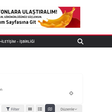
•İLETIŞIM – İŞBIRLIĞI
on
Filter
Düzenle