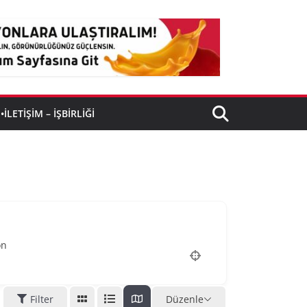
•İLETIŞIM – İŞBIRLIĞI
on
Filter
Düzenle