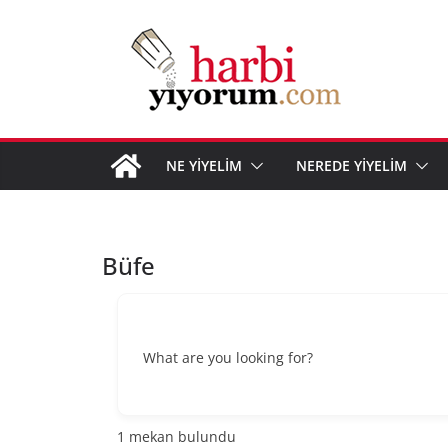
Skip
to
content
NE YİYELİM
NEREDE YİYELİM
Büfe
What are you looking for?
1
mekan bulundu