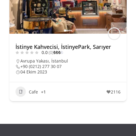
İstinye Kahvecisi, İstinyePark, Sarıyer
0.0
(0)
₺
₺
₺
₺
Avrupa Yakası
,
İstanbul
+90 (0212) 277 30 07
04 Ekim 2023
Cafe
+1
2116