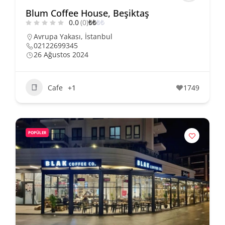
Blum Coffee House, Beşiktaş
0.0
(0)
₺
₺
₺
₺
Avrupa Yakası
,
İstanbul
02122699345
26 Ağustos 2024
Cafe
+1
1749
POPÜLER