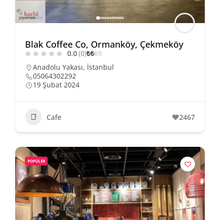
Blak Coffee Co, Ormanköy, Çekmeköy
0.0
(0)
₺
₺
₺
₺
Anadolu Yakası
,
İstanbul
05064302292
19 Şubat 2024
Cafe
2467
POPÜLER