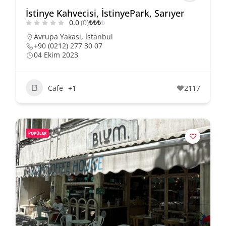
İstinye Kahvecisi, İstinyePark, Sarıyer
0.0
(0)
₺
₺
₺
₺
Avrupa Yakası
,
İstanbul
+90 (0212) 277 30 07
04 Ekim 2023
Cafe
+1
2117
POPÜLER