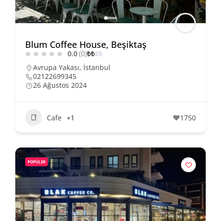
Blum Coffee House, Beşiktaş
0.0
(0)
₺
₺
₺
₺
Avrupa Yakası
,
İstanbul
02122699345
26 Ağustos 2024
Cafe
+1
1750
POPÜLER