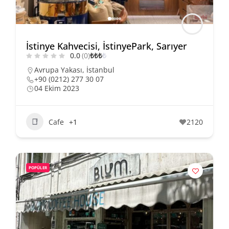
İstinye Kahvecisi, İstinyePark, Sarıyer
0.0
(0)
₺
₺
₺
₺
Avrupa Yakası
,
İstanbul
+90 (0212) 277 30 07
04 Ekim 2023
Cafe
+1
2120
POPÜLER