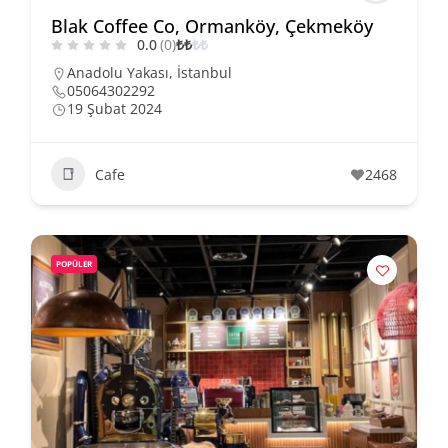
Blak Coffee Co, Ormanköy, Çekmeköy
0.0
(0)
₺
₺
₺
₺
Anadolu Yakası
,
İstanbul
05064302292
19 Şubat 2024
Cafe
2468
POPÜLER