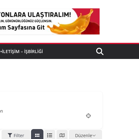
•İLETIŞIM – İŞBIRLIĞI
on
Filter
Düzenle