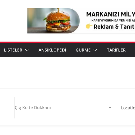
LİSTELER
ANSİKLOPEDİ
GURME
TARİFLER
Çiğ Köfte Dükkanı
Locati