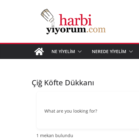
Skip
to
content
NE YİYELİM
NEREDE YİYELİM
Çiğ Köfte Dükkanı
What are you looking for?
1
mekan bulundu