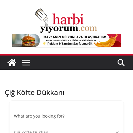
Skip
to
content
Çiğ Köfte Dükkanı
What are you looking for?
Çiğ Köfte Dükkanı