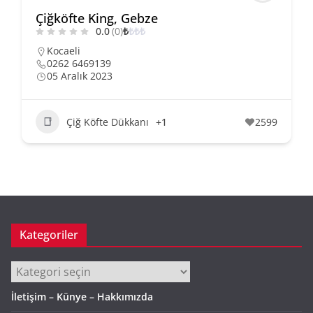
Çiğköfte King, Gebze
0.0
(0)
₺
₺
₺
₺
Kocaeli
0262 6469139
05 Aralık 2023
Çiğ Köfte Dükkanı
+1
2599
Kategoriler
Kategoriler
İletişim – Künye – Hakkımızda