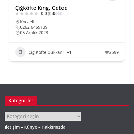
Çiğköfte King, Gebze
0.0
(0)
₺
₺
₺
₺
Kocaeli
0262 6469139
05 Aralık 2023
Çiğ Köfte Dükkanı
+1
2599
Kategoriler
Kategoriler
İletişim – Künye – Hakkımızda