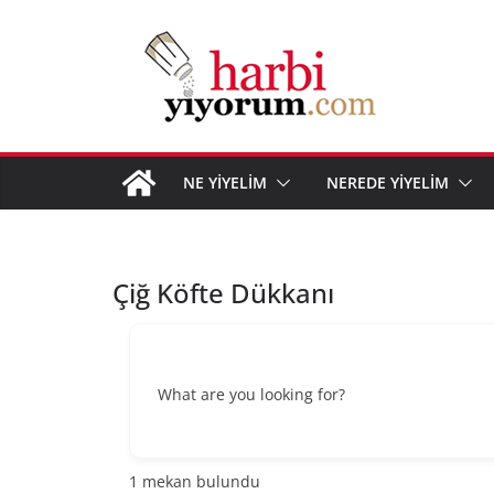
Skip
to
content
NE YİYELİM
NEREDE YİYELİM
Çiğ Köfte Dükkanı
What are you looking for?
1
mekan bulundu