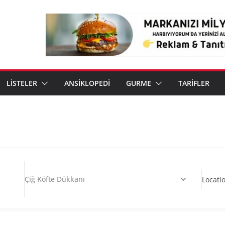
LİSTELER
ANSİKLOPEDİ
GURME
TARİFLER
Çiğ Köfte Dükkanı
Locati