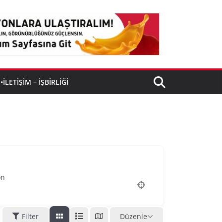
•İLETIŞIM – İŞBIRLIĞI
on
Filter
Düzenle