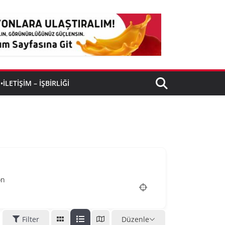
•İLETIŞIM – İŞBIRLIĞI
on
Filter
Düzenle