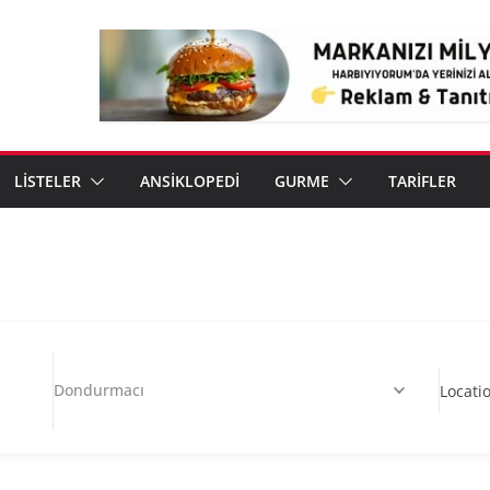
LİSTELER
ANSİKLOPEDİ
GURME
TARİFLER
Dondurmacı
Locati