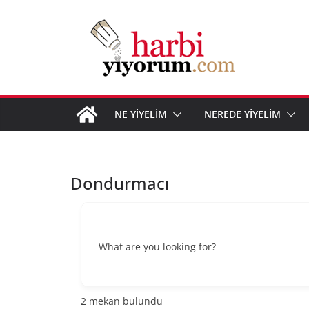
Skip
to
content
NE YİYELİM
NEREDE YİYELİM
Dondurmacı
What are you looking for?
2
mekan bulundu