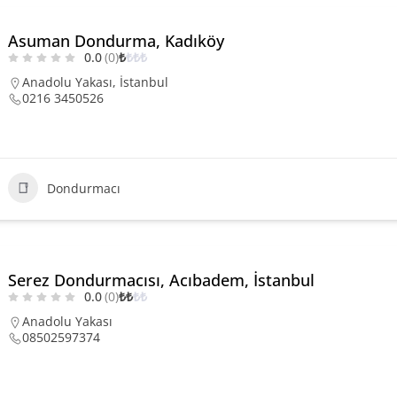
Asuman Dondurma, Kadıköy
0.0
(0)
₺
₺
₺
₺
Anadolu Yakası
,
İstanbul
0216 3450526
Dondurmacı
Serez Dondurmacısı, Acıbadem, İstanbul
0.0
(0)
₺
₺
₺
₺
Anadolu Yakası
08502597374