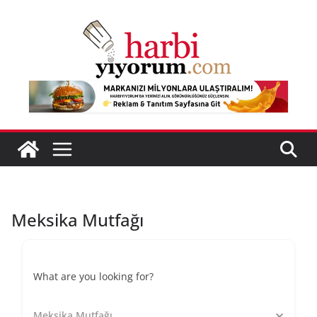
Skip
to
content
Meksika Mutfağı
What are you looking for?
Meksika Mutfağı