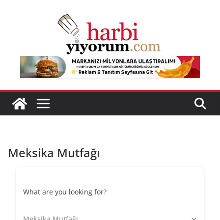
Skip
to
content
Meksika Mutfağı
What are you looking for?
Meksika Mutfağı