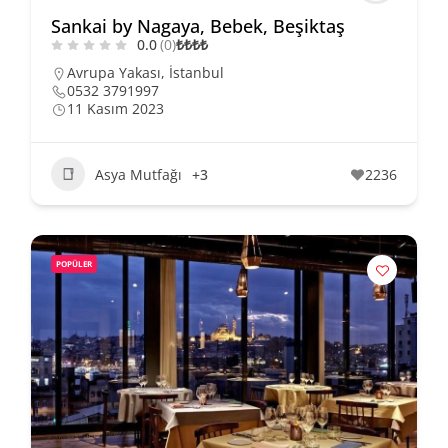
Sankai by Nagaya, Bebek, Beşiktaş
0.0
(0)
₺
₺
₺
₺
Avrupa Yakası
,
İstanbul
0532 3791997
11 Kasım 2023
Asya Mutfağı
+3
2236
POPÜLER