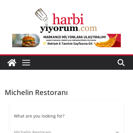
Skip
to
content
Michelin Restoranı
What are you looking for?
Michelin Restoranı