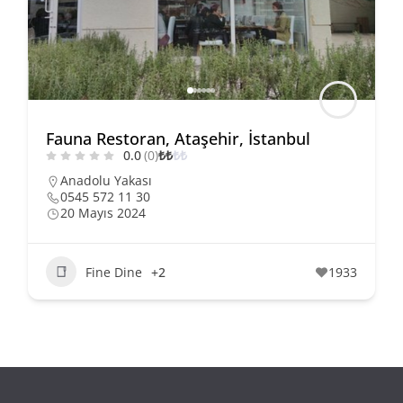
Fauna Restoran, Ataşehir, İstanbul
0.0
(0)
₺
₺
₺
₺
Anadolu Yakası
0545 572 11 30
20 Mayıs 2024
Fine Dine
+2
1933