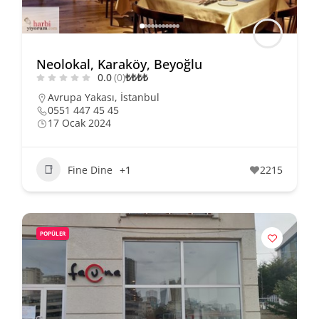
Neolokal, Karaköy, Beyoğlu
0.0
(0)
₺
₺
₺
₺
Avrupa Yakası
,
İstanbul
0551 447 45 45
17 Ocak 2024
Fine Dine
+1
2215
POPÜLER