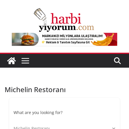
Skip
to
content
Michelin Restoranı
What are you looking for?
Michelin Restoranı