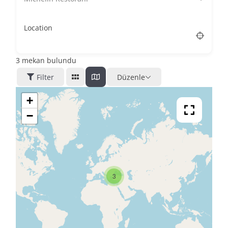
Location
3
mekan bulundu
Filter
Düzenle
+
−
3