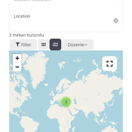
Location
3
mekan bulundu
Filter
Düzenle
+
−
3