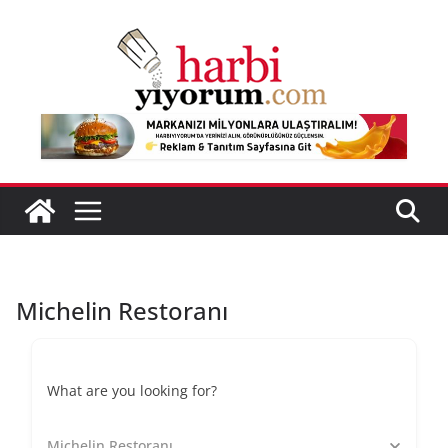
Skip
to
content
Michelin Restoranı
What are you looking for?
Michelin Restoranı