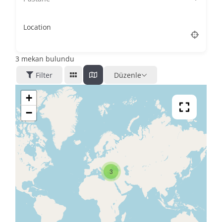
Location
3
mekan bulundu
Filter
Düzenle
+
−
3