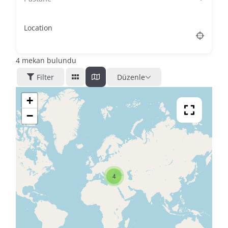
Location
4
mekan bulundu
Filter
Düzenle
+
−
4