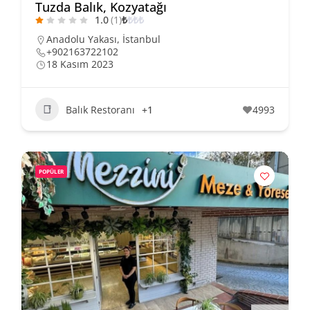
Tuzda Balık, Kozyatağı
1.0
(1)
₺
₺
₺
₺
Anadolu Yakası
,
İstanbul
+902163722102
18 Kasım 2023
Balık Restoranı
+1
4993
POPÜLER