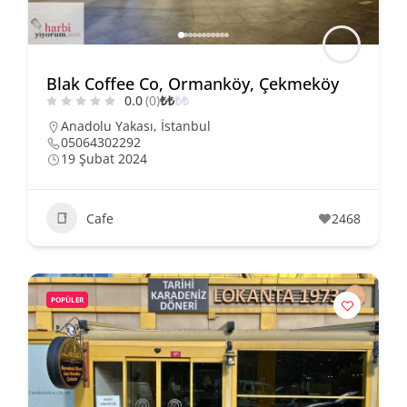
Blak Coffee Co, Ormanköy, Çekmeköy
0.0
(0)
₺
₺
₺
₺
Anadolu Yakası
,
İstanbul
05064302292
19 Şubat 2024
Cafe
2468
POPÜLER