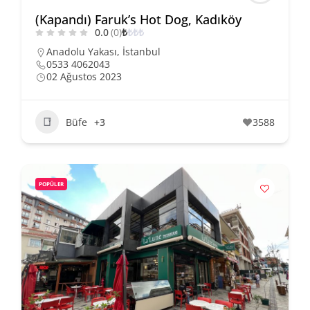
(Kapandı) Faruk’s Hot Dog, Kadıköy
0.0
(0)
₺
₺
₺
₺
Anadolu Yakası
,
İstanbul
0533 4062043
02 Ağustos 2023
Büfe
+3
3588
POPÜLER