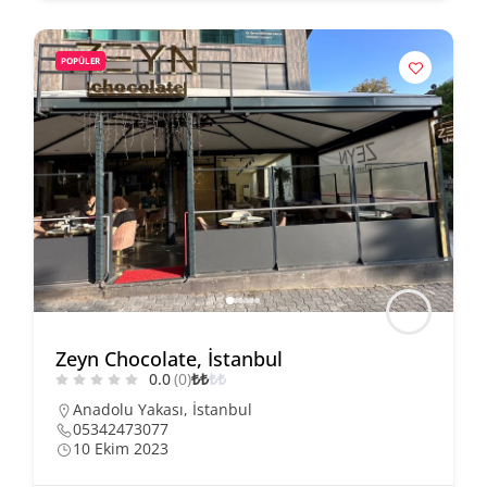
POPÜLER
Zeyn Chocolate, İstanbul
0.0
(0)
₺
₺
₺
₺
Anadolu Yakası
,
İstanbul
05342473077
10 Ekim 2023