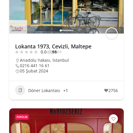
Lokanta 1973, Cevizli, Maltepe
0.0
(0)
₺
₺
₺
₺
Anadolu Yakası
,
İstanbul
0216 441 16 61
05 Şubat 2024
Döner Lokantası
+1
2756
POPÜLER