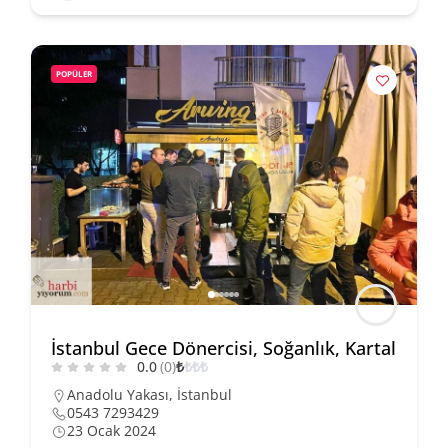
POPÜLER
İstanbul Gece Dönercisi, Soğanlık, Kartal
0.0
(0)
₺
₺
₺
₺
Anadolu Yakası
,
İstanbul
0543 7293429
23 Ocak 2024