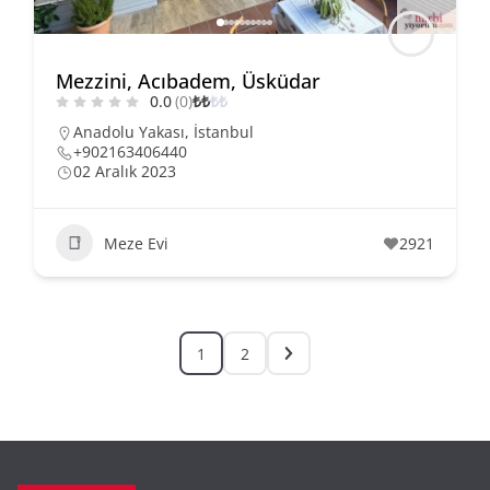
Mezzini, Acıbadem, Üsküdar
0.0
(0)
₺
₺
₺
₺
Anadolu Yakası
,
İstanbul
+902163406440
02 Aralık 2023
Meze Evi
2921
1
2