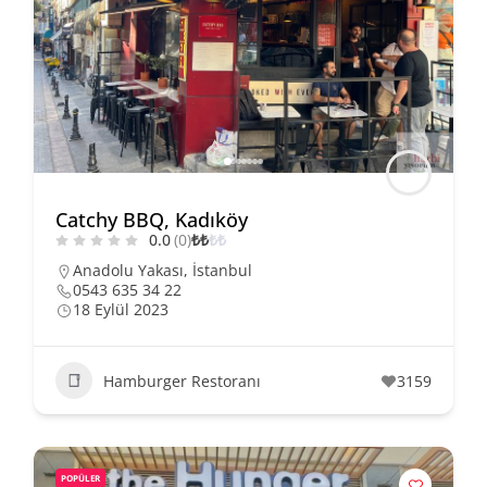
Catchy BBQ, Kadıköy
0.0
(0)
₺
₺
₺
₺
Anadolu Yakası
,
İstanbul
0543 635 34 22
18 Eylül 2023
Hamburger Restoranı
3159
POPÜLER