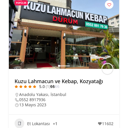
POPÜLER
Kuzu Lahmacun ve Kebap, Kozyatağı
5.0
(1)
₺
₺
₺
₺
Anadolu Yakası
,
İstanbul
0552 8917936
13 Mayıs 2023
Et Lokantası
+1
11602