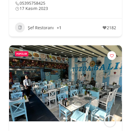
05395758425
17 Kasım 2023
Şef Restoranı
+1
2182
POPÜLER