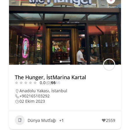
The Hunger, İstMarina Kartal
0.0
(0)
₺
₺
₺
₺
Anadolu Yakası
,
İstanbul
+902165103292
02 Ekim 2023
Dünya Mutfağı
+1
2559