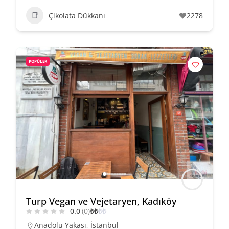
Çikolata Dükkanı
2278
POPÜLER
Turp Vegan ve Vejetaryen, Kadıköy
0.0
(0)
₺
₺
₺
₺
Anadolu Yakası
,
İstanbul