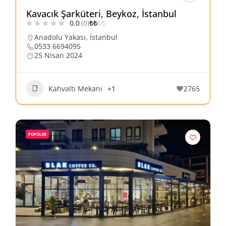
Kavacık Şarküteri, Beykoz, İstanbul
0.0
(0)
₺
₺
₺
₺
Anadolu Yakası
,
İstanbul
0533 6694095
25 Nisan 2024
Kahvaltı Mekanı
+1
2765
POPÜLER