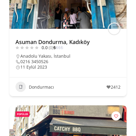
Asuman Dondurma, Kadıköy
0.0
(0)
₺
₺
₺
₺
Anadolu Yakası
,
İstanbul
0216 3450526
11 Eylül 2023
Dondurmacı
2412
POPÜLER