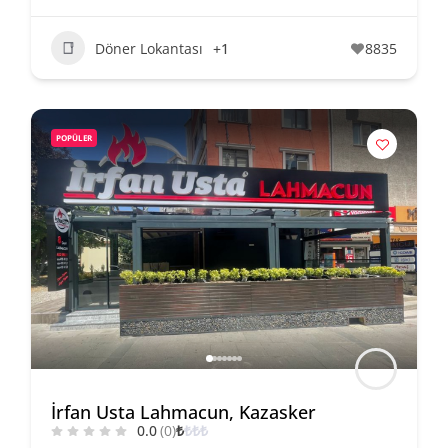
Döner Lokantası
+1
8835
POPÜLER
İrfan Usta Lahmacun, Kazasker
0.0
(0)
₺
₺
₺
₺