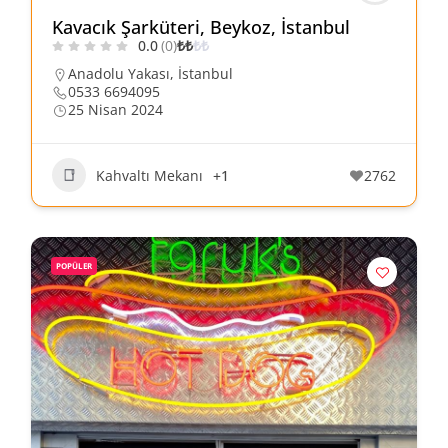
Kavacık Şarküteri, Beykoz, İstanbul
0.0
(0)
₺
₺
₺
₺
Anadolu Yakası
,
İstanbul
0533 6694095
25 Nisan 2024
Kahvaltı Mekanı
+1
2762
POPÜLER