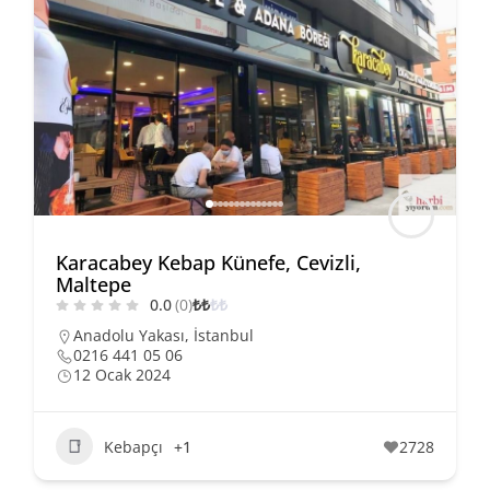
Karacabey Kebap Künefe, Cevizli,
Maltepe
0.0
(0)
₺
₺
₺
₺
Anadolu Yakası
,
İstanbul
0216 441 05 06
12 Ocak 2024
Kebapçı
+1
2728