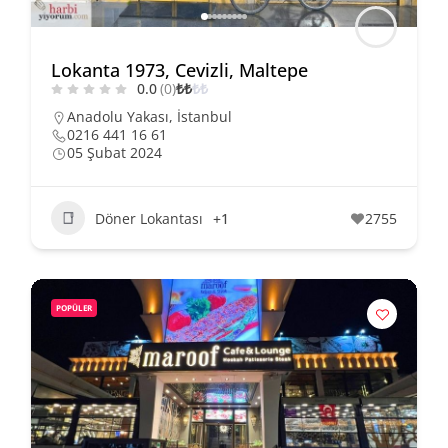
Lokanta 1973, Cevizli, Maltepe
0.0
(0)
₺
₺
₺
₺
Anadolu Yakası
,
İstanbul
0216 441 16 61
05 Şubat 2024
Döner Lokantası
+1
2755
POPÜLER