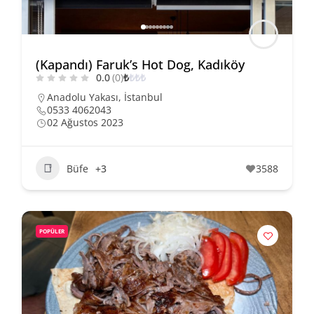
(Kapandı) Faruk’s Hot Dog, Kadıköy
0.0
(0)
₺
₺
₺
₺
Anadolu Yakası
,
İstanbul
0533 4062043
02 Ağustos 2023
Büfe
+3
3588
POPÜLER