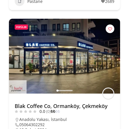
Pastane
2689
POPÜLER
Blak Coffee Co, Ormanköy, Çekmeköy
0.0
(0)
₺
₺
₺
₺
Anadolu Yakası
,
İstanbul
05064302292