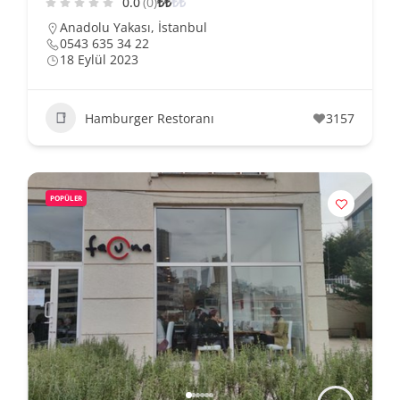
0.0
(0)
₺
₺
₺
₺
Anadolu Yakası
,
İstanbul
0543 635 34 22
18 Eylül 2023
Hamburger Restoranı
3157
POPÜLER