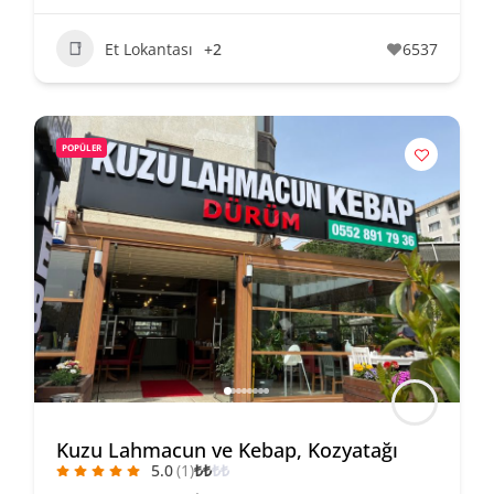
Et Lokantası
+2
6537
POPÜLER
Kuzu Lahmacun ve Kebap, Kozyatağı
5.0
(1)
₺
₺
₺
₺