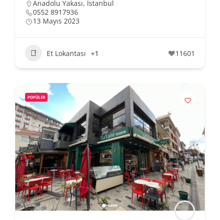
Anadolu Yakası
,
İstanbul
0552 8917936
13 Mayıs 2023
Et Lokantası
+1
11601
POPÜLER