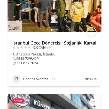
İstanbul Gece Dönercisi, Soğanlık, Kartal
0.0
(0)
₺
₺
₺
₺
Anadolu Yakası
,
İstanbul
0543 7293429
23 Ocak 2024
Döner Lokantası
+1
8834
POPÜLER