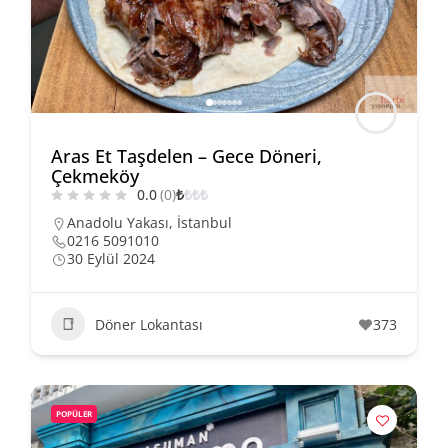
Aras Et Taşdelen – Gece Döneri,
Çekmeköy
0.0
(0)
₺
₺
₺
₺
Anadolu Yakası
,
İstanbul
0216 5091010
30 Eylül 2024
Döner Lokantası
373
POPÜLER