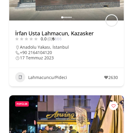
İrfan Usta Lahmacun, Kazasker
0.0
(0)
₺
₺
₺
₺
Anadolu Yakası
,
İstanbul
+90 2164104120
17 Temmuz 2023
Lahmacuncu/Pideci
2630
POPÜLER