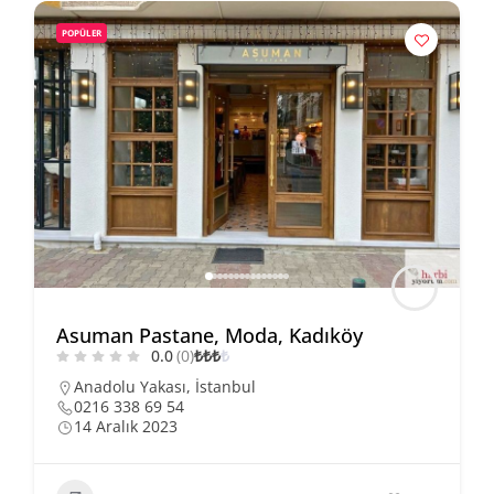
POPÜLER
Asuman Pastane, Moda, Kadıköy
0.0
(0)
₺
₺
₺
₺
Anadolu Yakası
,
İstanbul
0216 338 69 54
14 Aralık 2023