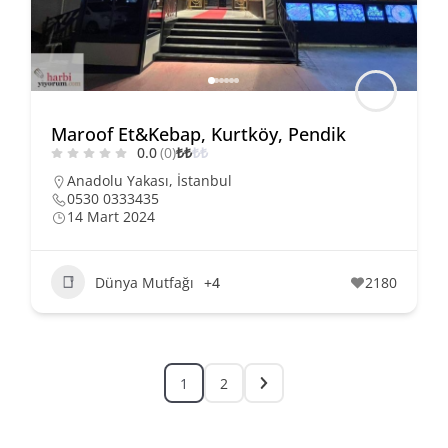
Maroof Et&Kebap, Kurtköy, Pendik
0.0
(0)
₺
₺
₺
₺
Anadolu Yakası
,
İstanbul
0530 0333435
14 Mart 2024
Dünya Mutfağı
+4
2180
1
2