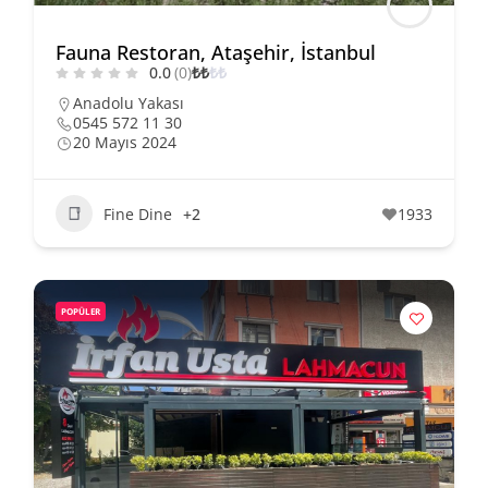
Fauna Restoran, Ataşehir, İstanbul
0.0
(0)
₺
₺
₺
₺
Anadolu Yakası
0545 572 11 30
20 Mayıs 2024
Fine Dine
+2
1933
POPÜLER