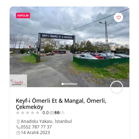
POPÜLER
Keyf-i Ömerli Et & Mangal, Ömerli,
Çekmeköy
0.0
(0)
₺
₺
₺
₺
Anadolu Yakası
,
İstanbul
0552 787 77 37
14 Aralık 2023