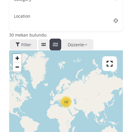
Location
30
mekan bulundu
Filter
Düzenle
+
−
16