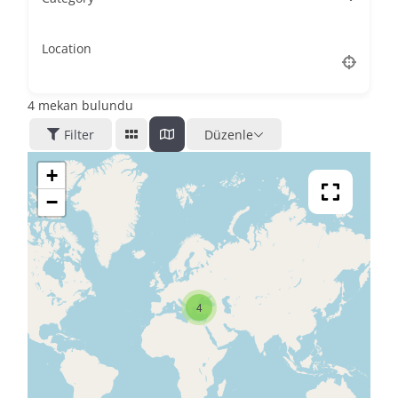
Location
4
mekan bulundu
Filter
Düzenle
+
−
4