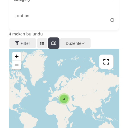
Location
4
mekan bulundu
Filter
Düzenle
+
−
4