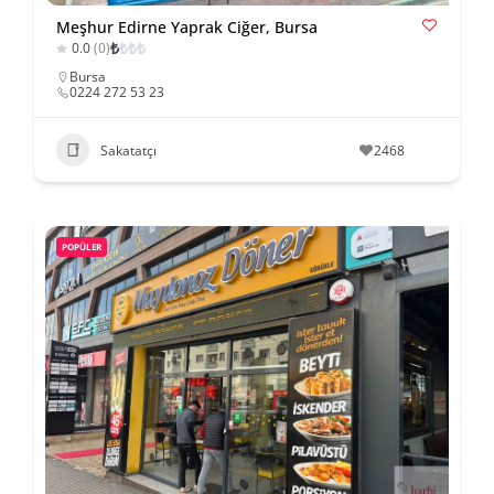
Meşhur Edirne Yaprak Ciğer, Bursa
₺
₺
₺
₺
0.0
(0)
Bursa
0224 272 53 23
Sakatatçı
2468
POPÜLER