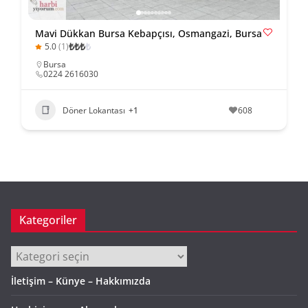
Mavi Dükkan Bursa Kebapçısı, Osmangazi, Bursa
₺
₺
₺
₺
5.0
(1)
Bursa
0224 2616030
Döner Lokantası
+1
608
Kategoriler
Kategoriler
İletişim – Künye – Hakkımızda