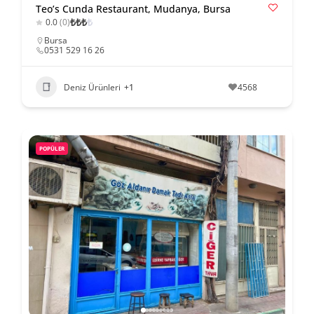
Teo’s Cunda Restaurant, Mudanya, Bursa
₺
₺
₺
₺
0.0
(0)
Bursa
0531 529 16 26
Deniz Ürünleri
+1
4568
POPÜLER