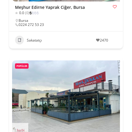
Meşhur Edirne Yaprak Ciğer, Bursa
₺
₺
₺
₺
0.0
(0)
Bursa
0224 272 53 23
Sakatatçı
2470
POPÜLER