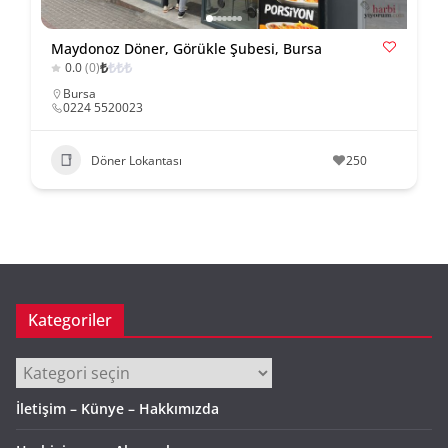
Maydonoz Döner, Görükle Şubesi, Bursa
₺
₺
₺
₺
0.0
(0)
Bursa
0224 5520023
Döner Lokantası
250
Kategoriler
Kategoriler
İletişim – Künye – Hakkımızda