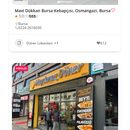
Mavi Dükkan Bursa Kebapçısı, Osmangazi, Bursa
₺
₺
₺
₺
5.0
(1)
Bursa
0224 2616030
Döner Lokantası
+1
612
POPÜLER