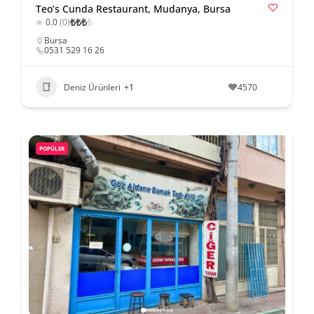
Teo’s Cunda Restaurant, Mudanya, Bursa
₺
₺
₺
₺
0.0
(0)
Bursa
0531 529 16 26
Deniz Ürünleri
+1
4570
POPÜLER