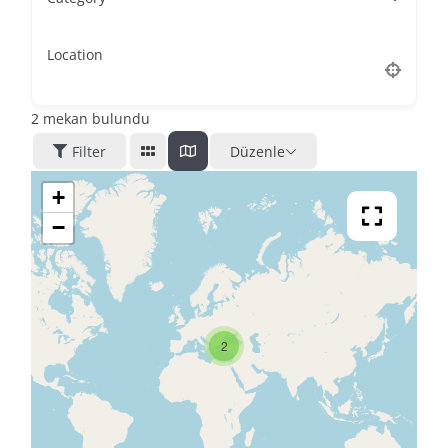
Location
2
mekan bulundu
Filter
Düzenle
+
−
2