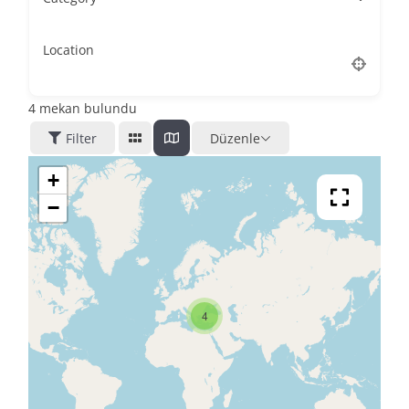
Location
4
mekan bulundu
Filter
Düzenle
+
−
4