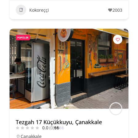
Kokoreççi
2003
POPÜLER
Tezgah 17 Küçükkuyu, Çanakkale
0.0
(0)
₺
₺
₺
₺
Çanakkale