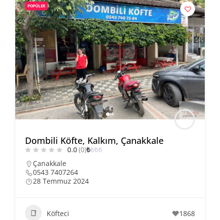
POPÜLER
Dombili Köfte, Kalkım, Çanakkale
0.0
(0)
₺
₺
₺
₺
Çanakkale
0543 7407264
28 Temmuz 2024
Köfteci
1868