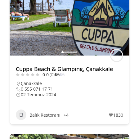
Cuppa Beach & Glamping, Çanakkale
0.0
(0)
₺
₺
₺
₺
Çanakkale
0 555 071 17 71
02 Temmuz 2024
Balık Restoranı
+4
1830