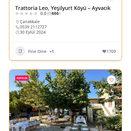
Trattoria Leo, Yeşilyurt Köyü – Ayvacık
0.0
(0)
₺
₺
₺
₺
Çanakkale
0539 2112727
30 Eylül 2024
Fine Dine
+1
1709
POPÜLER