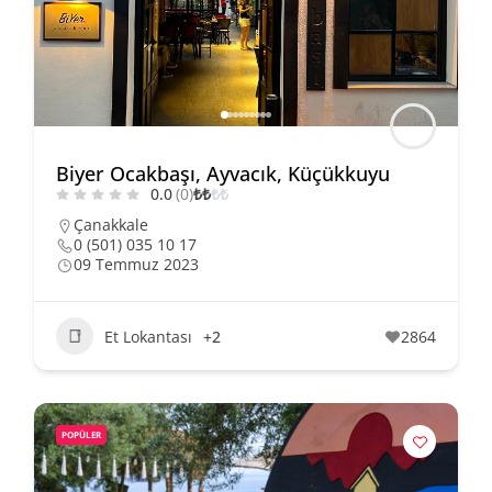
Biyer Ocakbaşı, Ayvacık, Küçükkuyu
0.0
(0)
₺
₺
₺
₺
Çanakkale
0 (501) 035 10 17
09 Temmuz 2023
Et Lokantası
+2
2864
POPÜLER