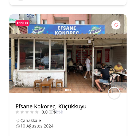
POPÜLER
Efsane Kokoreç, Küçükkuyu
0.0
(0)
₺
₺
₺
₺
Çanakkale
10 Ağustos 2024