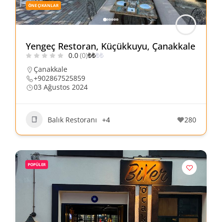
ÖNE ÇIKANLAR
Yengeç Restoran, Küçükkuyu, Çanakkale
0.0
(0)
₺
₺
₺
₺
Çanakkale
+902867525859
03 Ağustos 2024
Balık Restoranı
+4
280
POPÜLER