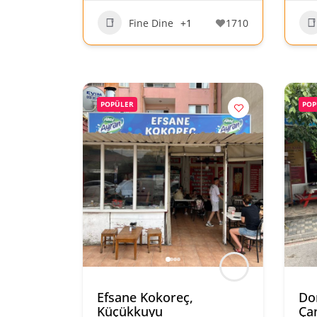
Fine Dine
+1
1710
POPÜLER
POP
Efsane Kokoreç,
Dom
Küçükkuyu
Ça