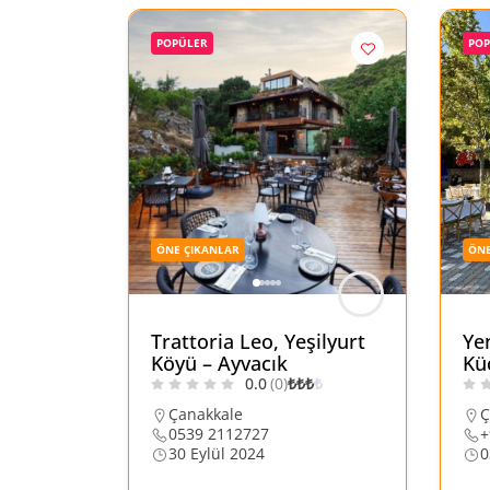
POPÜLER
PO
ÖNE ÇIKANLAR
ÖNE
Trattoria Leo, Yeşilyurt
Ye
Köyü – Ayvacık
Kü
0.0
(0)
₺
₺
₺
₺
Çanakkale
Ç
0539 2112727
+
30 Eylül 2024
0