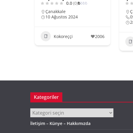
0.0
(0)
₺
₺
₺
₺
Çanakkale
Ç
10 Ağustos 2024
0
2
Kokoreççi
2006
Kategoriler
Kategoriler
İletişim – Künye – Hakkımızda