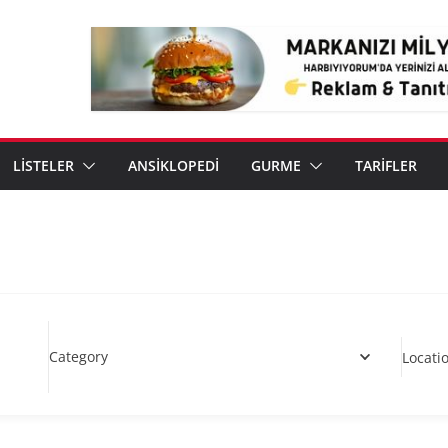
LİSTELER
ANSİKLOPEDİ
GURME
TARİFLER
Category
Locati