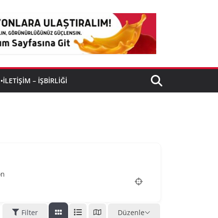
•İLETIŞIM – İŞBIRLIĞI
on
Filter
Düzenle