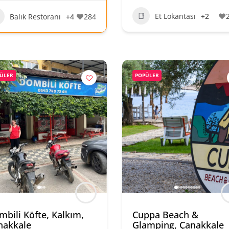
Et Lokantası
+2
Balık Restoranı
+4
284
ÜLER
POPÜLER
bili Köfte, Kalkım,
Cuppa Beach &
nakkale
Glamping, Çanakkale