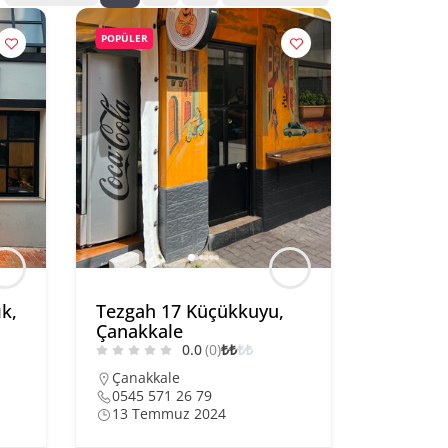
POPÜLER
k,
Tezgah 17 Küçükkuyu,
Çanakkale
0.0
(0)
₺
₺
₺
₺
Çanakkale
0545 571 26 79
13 Temmuz 2024