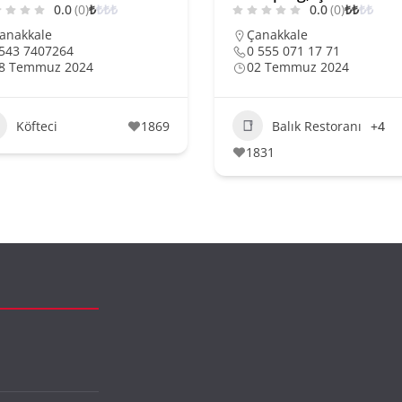
0.0
(0)
₺
₺
₺
₺
0.0
(0)
₺
₺
₺
₺
anakkale
Çanakkale
543 7407264
0 555 071 17 71
8 Temmuz 2024
02 Temmuz 2024
Köfteci
1869
Balık Restoranı
+4
1831