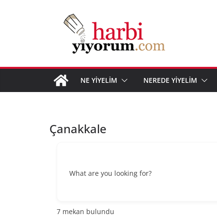
Skip
to
content
NE YİYELİM
NEREDE YİYELİM
Çanakkale
What are you looking for?
7
mekan bulundu