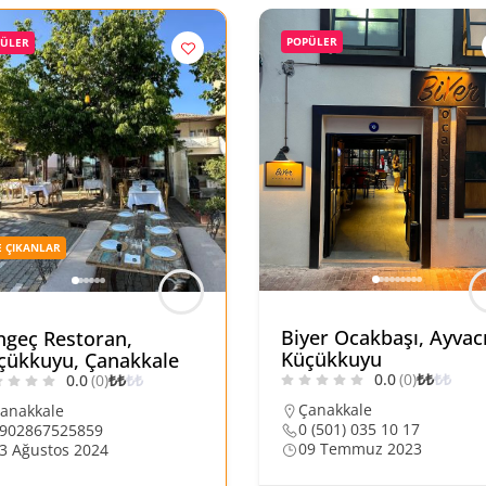
POPÜLER
PÜLER
 ÇIKANLAR
Biyer Ocakbaşı, Ayvacı
ngeç Restoran,
Küçükkuyu
çükkuyu, Çanakkale
0.0
(0)
₺
₺
₺
₺
0.0
(0)
₺
₺
₺
₺
Çanakkale
anakkale
0 (501) 035 10 17
902867525859
09 Temmuz 2023
3 Ağustos 2024