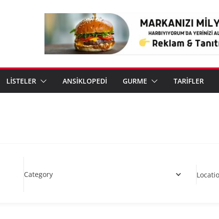
LİSTELER
ANSİKLOPEDİ
GURME
TARİFLER
Category
Locati