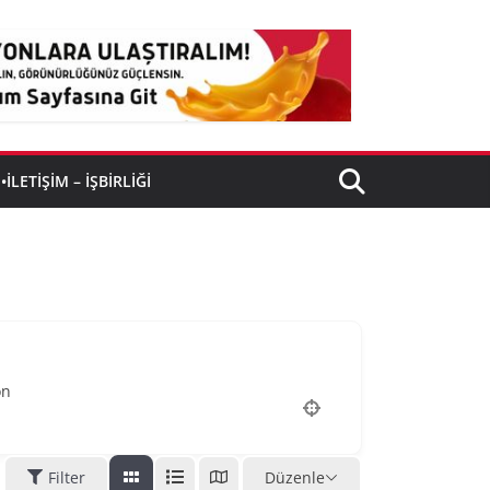
•İLETIŞIM – İŞBIRLIĞI
on
Filter
Düzenle