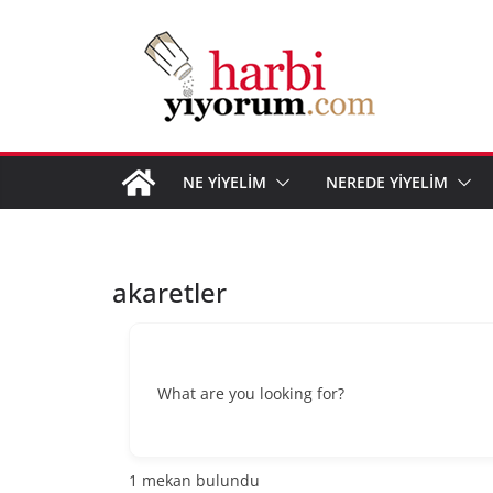
Skip
to
content
NE YİYELİM
NEREDE YİYELİM
akaretler
What are you looking for?
1
mekan bulundu