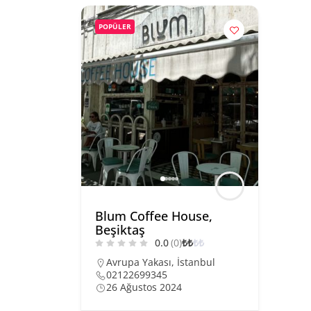
POPÜLER
Blum Coffee House,
Beşiktaş
0.0
(0)
₺
₺
₺
₺
Avrupa Yakası
,
İstanbul
02122699345
26 Ağustos 2024