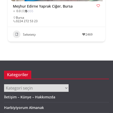
Meşhur Edirne Yaprak Ciğer, Bursa
₺
₺
₺
₺
0.0
(0)
Bursa
0224 272 53 23
Sakatatçı
2469
Kategoriler
Kategoriler
İletişim – Künye – Hakkımızda
Harbiyiyorum Almanak