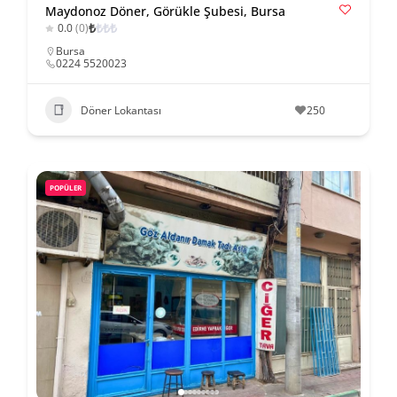
Maydonoz Döner, Görükle Şubesi, Bursa
₺
₺
₺
₺
0.0
(0)
Bursa
0224 5520023
Döner Lokantası
250
POPÜLER