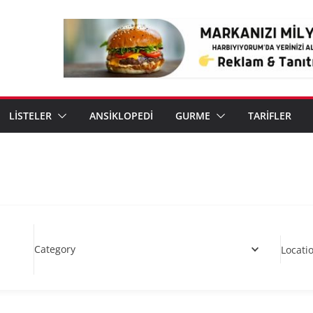
LİSTELER
ANSİKLOPEDİ
GURME
TARİFLER
Category
Locati