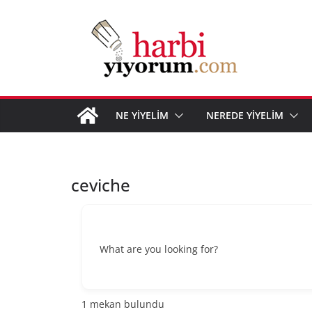
Skip
to
content
NE YİYELİM
NEREDE YİYELİM
ceviche
What are you looking for?
1
mekan bulundu