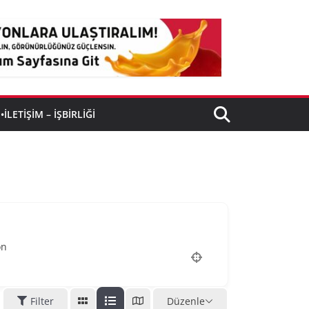
•İLETIŞIM – İŞBIRLIĞI
on
Filter
Düzenle