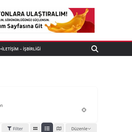
•İLETIŞIM – İŞBIRLIĞI
on
Filter
Düzenle