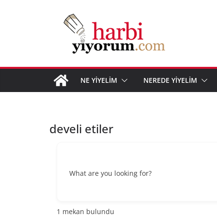
Skip
to
content
NE YİYELİM
NEREDE YİYELİM
develi etiler
What are you looking for?
1
mekan bulundu