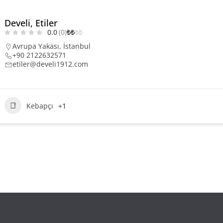
Develi, Etiler
0.0
(0)
₺
₺
₺
₺
Avrupa Yakası
,
İstanbul
+90 2122632571
etiler@develi1912.com
Kebapçı
+1