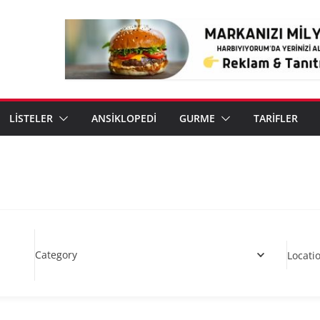
LİSTELER
ANSİKLOPEDİ
GURME
TARİFLER
Category
Locati