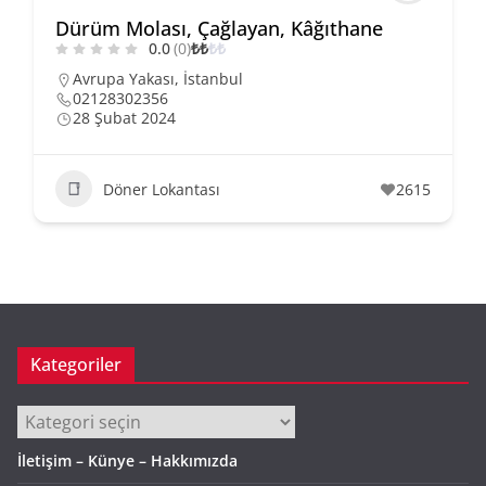
Dürüm Molası, Çağlayan, Kâğıthane
0.0
(0)
₺
₺
₺
₺
Avrupa Yakası
,
İstanbul
02128302356
28 Şubat 2024
Döner Lokantası
2615
Kategoriler
Kategoriler
İletişim – Künye – Hakkımızda