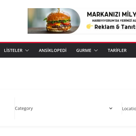
LİSTELER
ANSİKLOPEDİ
GURME
TARİFLER
Category
Locati