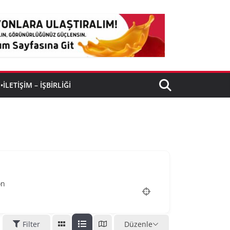
•İLETIŞIM – İŞBIRLIĞI
on
Filter
Düzenle