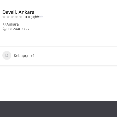
Develi, Ankara
0.0
(0)
₺
₺
₺
₺
Ankara
03124462727
Kebapçı
+1