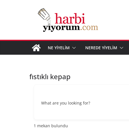
Skip
to
content
NE YİYELİM
NEREDE YİYELİM
fıstıklı kepap
What are you looking for?
1
mekan bulundu