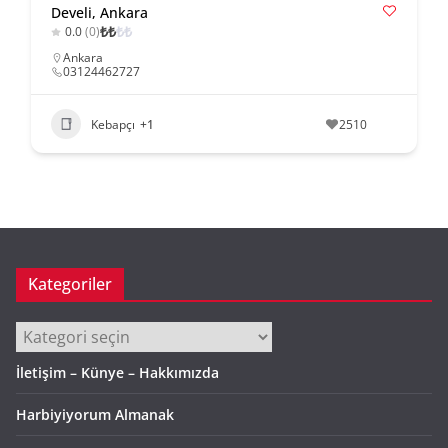
Develi, Ankara
₺
₺
₺
₺
0.0
(0)
Ankara
03124462727
Kebapçı
+1
2510
Kategoriler
Kategoriler
İletişim – Künye – Hakkımızda
Harbiyiyorum Almanak