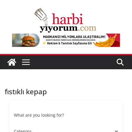
Skip
to
content
fıstıklı kepap
What are you looking for?
Category