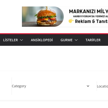
LİSTELER
ANSİKLOPEDİ
GURME
TARİFLER
Category
Locati