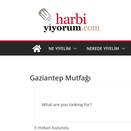
Skip
to
content
NE YİYELİM
NEREDE YİYELİM
Gaziantep Mutfağı
What are you looking for?
0
mekan bulundu