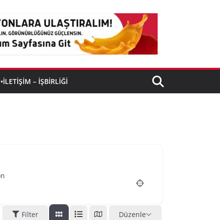
•İLETIŞIM – İŞBIRLIĞI
on
Filter
Düzenle