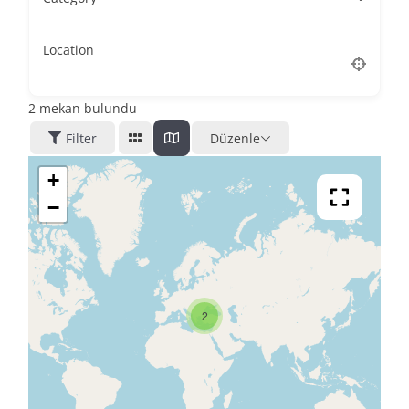
Location
2
mekan bulundu
Filter
Düzenle
+
−
2