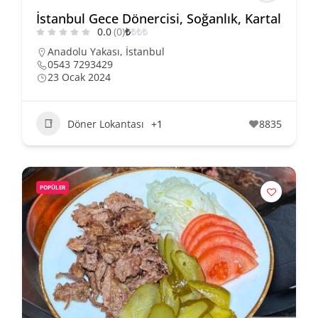
İstanbul Gece Dönercisi, Soğanlık, Kartal
0.0
(0)
₺
₺
₺
₺
Anadolu Yakası
,
İstanbul
0543 7293429
23 Ocak 2024
Döner Lokantası
+1
8835
POPÜLER