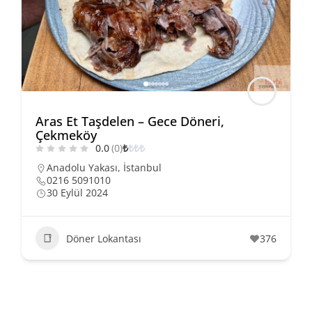
Aras Et Taşdelen – Gece Döneri,
Çekmeköy
0.0
(0)
₺
₺
₺
₺
Anadolu Yakası
,
İstanbul
0216 5091010
30 Eylül 2024
Döner Lokantası
376