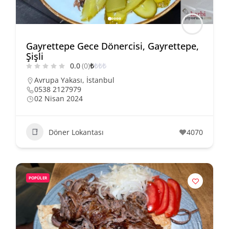
Gayrettepe Gece Dönercisi, Gayrettepe,
Şişli
0.0
(0)
₺
₺
₺
₺
Avrupa Yakası
,
İstanbul
0538 2127979
02 Nisan 2024
Döner Lokantası
4070
POPÜLER