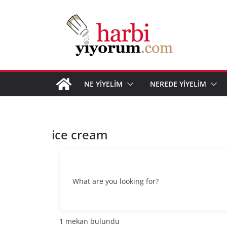
Skip
to
content
NE YİYELİM
NEREDE YİYELİM
ice cream
What are you looking for?
1
mekan bulundu