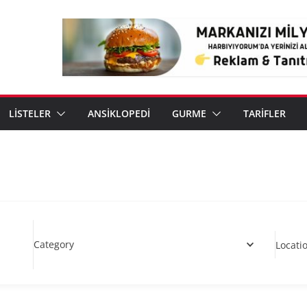
LİSTELER
ANSİKLOPEDİ
GURME
TARİFLER
Category
Locati