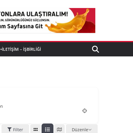
•İLETIŞIM – İŞBIRLIĞI
on
Filter
Düzenle