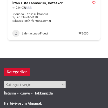
İrfan Usta Lahmacun, Kazasker
₺
₺
₺
₺
0.0
(0)
Anadolu Yakası
,
İstanbul
+90 2164104120
kazasker@irfanusta.com.tr
Lahmacuncu/Pideci
2630
Kategoriler
Kategoriler
İletişim – Künye – Hakkımızda
Harbiyiyorum Almanak