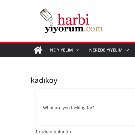
Skip
to
content
NE YİYELİM
NEREDE YİYELİM
kadıköy
What are you looking for?
1
mekan bulundu