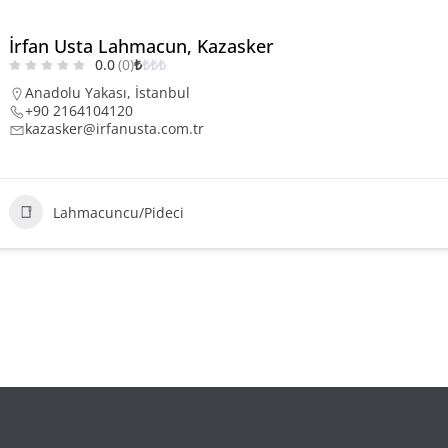
İrfan Usta Lahmacun, Kazasker
0.0
(0)
₺
₺
₺
₺
Anadolu Yakası
,
İstanbul
+90 2164104120
kazasker@irfanusta.com.tr
Lahmacuncu/Pideci