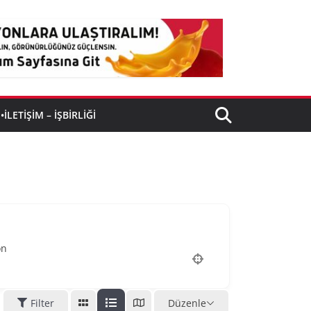
•İLETIŞIM – İŞBIRLIĞI
on
Filter
Düzenle