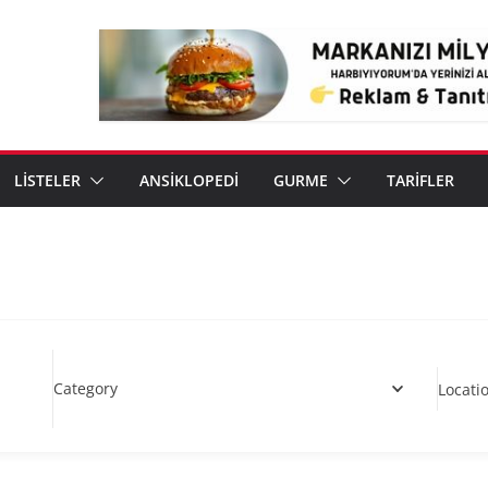
LİSTELER
ANSİKLOPEDİ
GURME
TARİFLER
Category
Locati