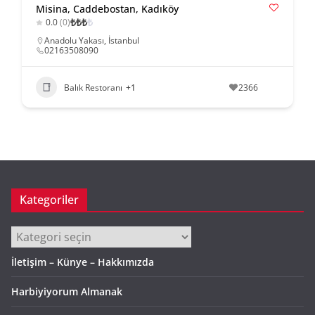
Misina, Caddebostan, Kadıköy
₺
₺
₺
₺
0.0
(0)
Anadolu Yakası
,
İstanbul
02163508090
Balık Restoranı
+1
2366
Kategoriler
Kategoriler
İletişim – Künye – Hakkımızda
Harbiyiyorum Almanak