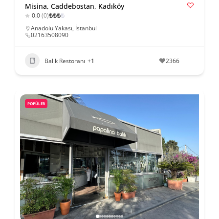
Misina, Caddebostan, Kadıköy
₺
₺
₺
₺
0.0
(0)
Anadolu Yakası
,
İstanbul
02163508090
Balık Restoranı
+1
2366
POPÜLER