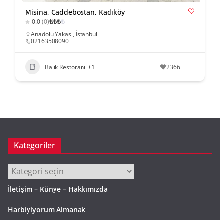
Misina, Caddebostan, Kadıköy
₺
₺
₺
₺
0.0
(0)
Anadolu Yakası
,
İstanbul
02163508090
Balık Restoranı
+1
2366
Kategoriler
Kategoriler
İletişim – Künye – Hakkımızda
Harbiyiyorum Almanak