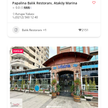
Papalina Balık Restoranı, Ataköy Marina
₺
₺
₺
₺
0.0
(0)
Avrupa Yakası
(0212) 560 12 40
Balık Restoranı
+1
2151
POPÜLER