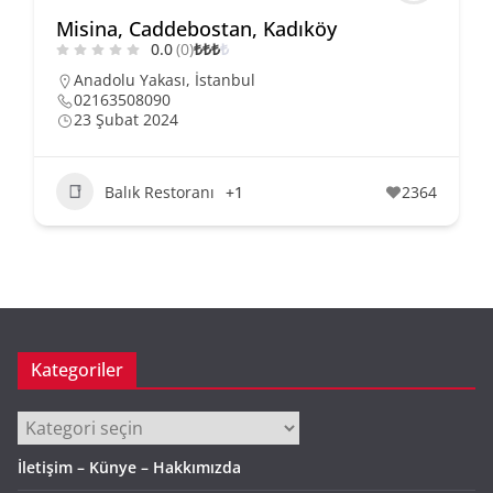
Misina, Caddebostan, Kadıköy
0.0
(0)
₺
₺
₺
₺
Anadolu Yakası
,
İstanbul
02163508090
23 Şubat 2024
Balık Restoranı
+1
2364
Kategoriler
Kategoriler
İletişim – Künye – Hakkımızda