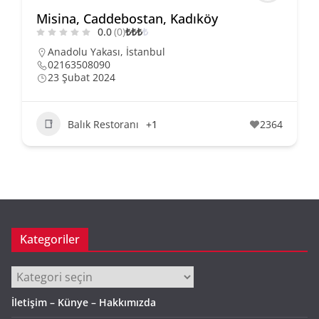
Misina, Caddebostan, Kadıköy
0.0
(0)
₺
₺
₺
₺
Anadolu Yakası
,
İstanbul
02163508090
23 Şubat 2024
Balık Restoranı
+1
2364
Kategoriler
Kategoriler
İletişim – Künye – Hakkımızda