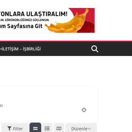
•İLETIŞIM – İŞBIRLIĞI
on
Filter
Düzenle