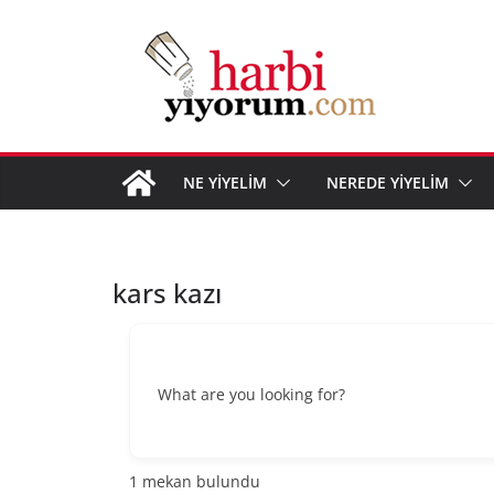
Skip
to
content
NE YİYELİM
NEREDE YİYELİM
kars kazı
What are you looking for?
1
mekan bulundu