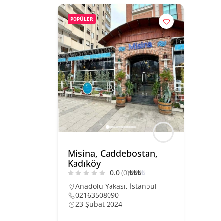
POPÜLER
Misina, Caddebostan,
Kadıköy
0.0
(0)
₺
₺
₺
₺
Anadolu Yakası
,
İstanbul
02163508090
23 Şubat 2024