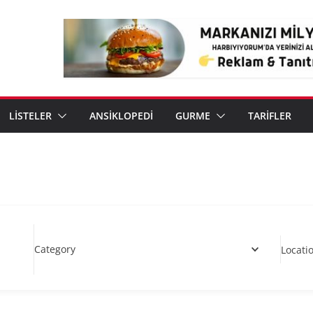
LİSTELER
ANSİKLOPEDİ
GURME
TARİFLER
Category
Locati