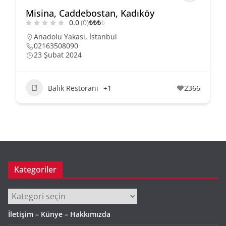
Misina, Caddebostan, Kadıköy
0.0
(0)
₺
₺
₺
₺
Anadolu Yakası
,
İstanbul
02163508090
23 Şubat 2024
Balık Restoranı
+1
2366
Kategoriler
Kategoriler
İletişim – Künye – Hakkımızda